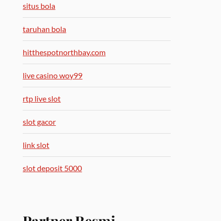
situs bola
taruhan bola
hitthespotnorthbay.com
live casino woy99
rtp live slot
slot gacor
link slot
slot deposit 5000
Partner Resmi