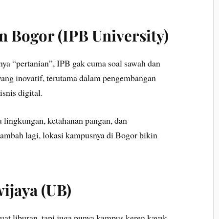
an Bogor (IPB University)
ya “pertanian”, IPB gak cuma soal sawah dan
yang inovatif, terutama dalam pengembangan
snis digital.
u lingkungan, ketahanan pangan, dan
itambah lagi, lokasi kampusnya di Bogor bikin
ijaya (UB)
at liburan, tapi juga punya kampus keren kayak