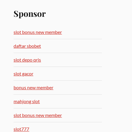
Sponsor
slot bonus new member
daftar sbobet
slot depo qris
slot gacor
bonus new member
mahjong slot
slot bonus new member
slot777