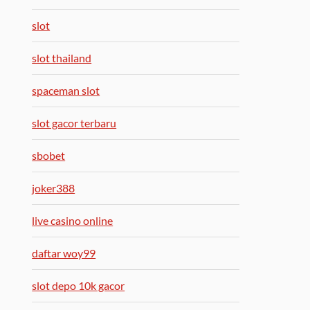
slot
slot thailand
spaceman slot
slot gacor terbaru
sbobet
joker388
live casino online
daftar woy99
slot depo 10k gacor