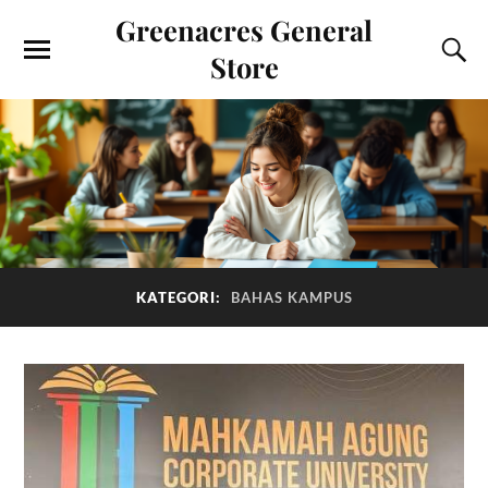
Greenacres General
Store
KATEGORI:
BAHAS KAMPUS