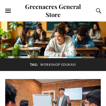
Greenacres General
Store
TAG:
WORKSHOP EDUKASI