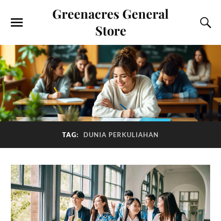
Greenacres General
Store
TAG:
DUNIA PERKULIAHAN